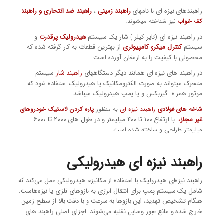
راهبندهای نیزه ای با نامهای
راهبند زمینی
،
راهبند ضد انتحاری
و راهبند
کف خواب
نیز شناخته میشوند.
در راهبند نیزه ای (تایر کیلر ) شار یک سیستم
هیدرولیک پرقدرت
و
سیستم
کنترل میکرو کامپیوتری
از بهترین قطعات به کار گرفته شده که
محصولی با کیفیت را به ارمغان آورده است.
در راهبند های نیزه ای همانند دیگر دستگاههای
راهبند شار
سیستم
متحرک میتواند به صورت الکترومکانیک یا هیدرولیک استفاده شود که
موتور همراه گیربکس و یا پمپ هیدرولیک میباشد.
شاخه های فولادی
راهبند نیزه ای
به منظور
پاره کردن لاستیک خودروهای
غیر مجاز،
با ارتفاع
۱۰۰
تا
۴۰۰
میلیمتر و در طول های
۲۰۰۰ تا ۶۰۰۰
میلیمتر طراحی و ساخته شده است.
راهبند نیزه ای هیدرولیکی
راهبند نیزه‌ای هیدرولیک با استفاده از مکانیزم هیدرولیکی عمل می‌کند که
شامل یک سیستم پمپ برای انتقال انرژی به بازوهای فلزی یا نیزه‌هاست.
هنگام تشخیص تهدید، این بازوها به سرعت و با دقت بالا از سطح زمین
خارج شده و مانع عبور وسایل نقلیه می‌شوند. اجزای اصلی راهبند های