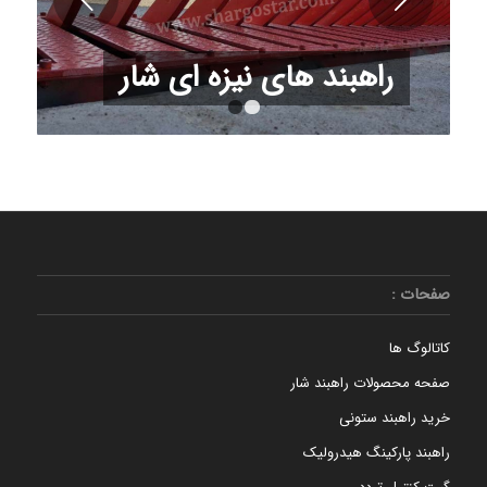
راهبند های نیزه ای شار
1
2
صفحات :
کاتالوگ ها
صفحه محصولات راهبند شار
خرید راهبند ستونی
راهبند پارکینگ هیدرولیک
گیت کنترل تردد