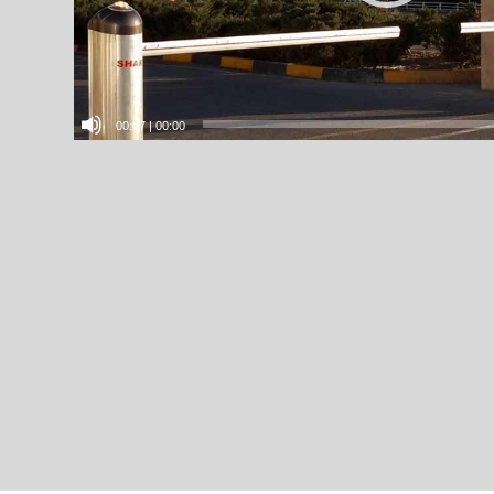
00:07
|
00:00