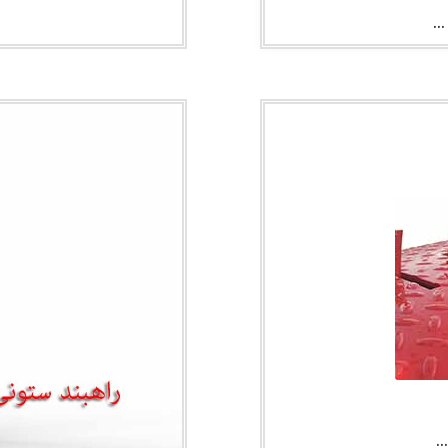
م
…
…