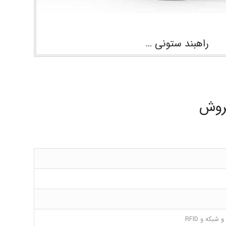
راهبند ستونی …
فروش
شبکه و RFID