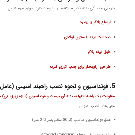
طراحی مکانیکی بدنه تأثیر مستقیم بر مقاومت دارد. موارد مهم شامل:
ارتفاع بلاکر یا بولارد
ضخامت تیغه یا ستون فولادی
طول تیغه بلاکر
طراحی زاویه‌دار برای جذب انرژی ضربه
5. فونداسیون و نحوه نصب راهبند امنیتی (عامل مهم مقاومت واقعی)
مقاومت یک راهبند تنها به بدنه آن نیست و فونداسیون (سازه زیرزمینی) م
معیارهای نصب اصولی:
عمق فونداسیون مناسب (از 80 سانتی‌متر تا 2 متر)
بتن‌ریزی با بتن مسلح (Armored Concrete)